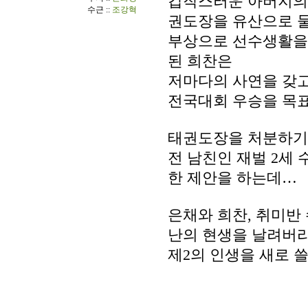
갑작스러운 아버지의
수근 ::
조강혁
권도장을 유산으로 물
부상으로 선수생활을
된 희찬은
저마다의 사연을 갖
전국대회 우승을 목표
태권도장을 처분하기
전 남친인 재벌 2세 
한 제안을 하는데…
은채와 희찬, 취미반
난의 현생을 날려버리
제2의 인생을 새로 쓸