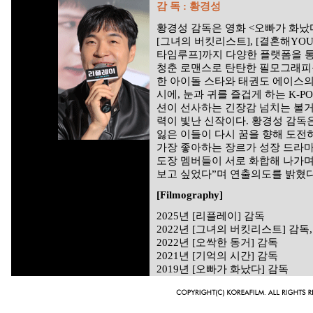
감 독 : 황경성
황경성 감독은 영화 <오빠가 화났
[그녀의 버킷리스트], [결혼해YOU
타임루프]까지 다양한 플랫폼을 통
청춘 로맨스로 탄탄한 필모그래피를
한 아이돌 스타와 태권도 에이스의
시에, 눈과 귀를 즐겁게 하는 K-P
션이 선사하는 긴장감 넘치는 볼거
력이 빛난 신작이다. 황경성 감독
잃은 이들이 다시 꿈을 향해 도전
가장 좋아하는 장르가 성장 드라마
도장 멤버들이 서로 화합해 나가며
보고 싶었다”며 연출의도를 밝혔다
[Filmography]
2025년 [리플레이] 감독
2022년 [그녀의 버킷리스트] 감독
2022년 [오싹한 동거] 감독
2021년 [기억의 시간] 감독
2019년 [오빠가 화났다] 감독