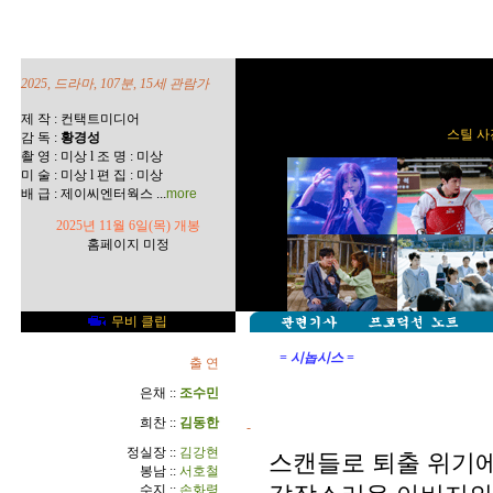
2025, 드라마, 107분, 15세 관람가
제 작 : 컨택트미디어
스틸 사진
감 독 :
황경성
촬 영 : 미상 l 조 명 : 미상
미 술 : 미상 l 편 집 : 미상
...
배 급 : 제이씨엔터웍스
more
2025년 11월 6일(목) 개봉
홈페이지 미정
무비 클립
= 시놉시스 =
출 연
은채 ::
조수민
희찬 ::
김동한
-
정실장 ::
김강현
스캔들로 퇴출 위기에
봉남 ::
서호철
수지 ::
손화령