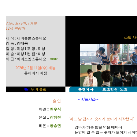
2026, 드라마, 104분
12세 관람가
스틸 사진
제 작 : 세미콜론스튜디오
감 독 :
김태용
촬 영 : 미상 l 조 명 : 미상
미 술 : 미상 l 편 집 : 미상
...
배 급 : 바이포엠스튜디오
more
2026년 2월 11일(수) 개봉
홈페이지 미정
무비 클립
= 시놉시스 =
출 연
하민 ::
최우식
은실 ::
장혜진
‘어느 날 갑자기 숫자가 보이기 시작했다’
려은 ::
공승연
엄마가 해준 밥을 먹을 때마다
눈앞에 알 수 없는 숫자가 보이기 시작한 