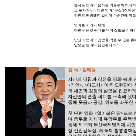
숫자는 엄마의 음식을 먹을수록 하나씩
그 숫자가 0이 되면 엄마 ‘은실’(장혜
하민의 평범했던 일상이 한순간에 뒤집
엄마를 지키기 위해
하민은 온갖 핑계를 대며 집밥을 피하
당신이 엄마의 집밥을 먹을 수 있는 횟
앞으로 얼마나 남았습니까?
감 독 : 김태용
자신의 경험과 감정을 영화 속에 
<거인>, <여교사> 이후 오랜만에
의 내면과 감정의 심연을 집요하게
자신만의 연출 세계를 구축해 왔다
통해 웃음과 공감, 위로를 따뜻한
첫 단편 영화 <얼어붙은 땅>으로
며 충무로 차세대 유망주로 주목받
통해 제19회 부산국제영화제 시
상 신인감독상, 제36회 청룡영화