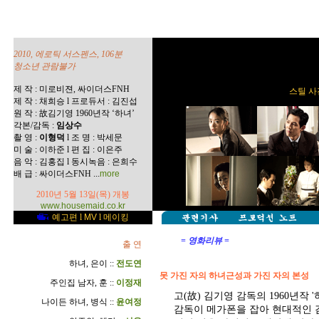
2010, 에로틱 서스펜스, 106분
청소년 관람불가
제 작 : 미로비젼, 싸이더스FNH
스틸 사진
제 작 : 채희승 l 프로듀서 : 김진섭
원 작 : 故김기영 1960년작 ‘하녀’
각본/감독 :
임상수
촬 영 :
이형덕
l 조 명 : 박세문
미 술 : 이하준 l 편 집 : 이은주
음 악 : 김홍집 l 동시녹음 : 은희수
...
배 급 : 싸이더스FNH
more
2010년 5월 13일(목) 개봉
www.housemaid.co.kr
예고편
l
MV
l
메이킹
= 영화리뷰 =
출 연
하녀, 은이 ::
전도연
못 가진 자의 하녀근성과 가진 자의 본성
주인집 남자, 훈 ::
이정재
고(故) 김기영 감독의 1960년작
나이든 하녀, 병식 ::
윤여정
감독이 메가폰을 잡아 현대적인 