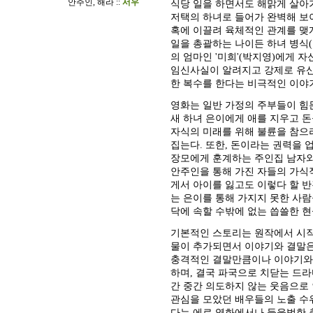
안주인, 해라 ::
서우
식당 일을 하면서도 해맑게 살아가
저택의 하녀로 들어가 완벽해 보이
혹에 이끌려 육체적인 관계를 맺
일을 총괄하는 나이든 하녀 병식(
의 엄마인 '미희'(박지영)에게 
임신사실이 알려지고 강제로 유산
한 복수를 한다는 비극적인 이야
영화는 일반 가정의 주부들이 힘
새 하녀 은이에게 애를 지우고 돈
자식의 미래를 위해 불륜을 참으
집는다. 또한, 돈이라는 권력을 
장모에게 훈계하는 주인집 남자와
안주인을 통해 가진 자들의 가식
게서 아이를 잃고도 이렇다 할 반
는 은이를 통해 가지지 못한 사
닥에 속할 수밖에 없는 씁쓸한 현
기본적인 스토리는 원작에서 시작
물이 추가되면서 이야기와 결말은
충격적인 결말만큼이나 이야기와 
하며, 결국 파국으로 치닫는 드라
간 중간 의도하지 않는 웃음으로 
관심을 모았던 배우들의 노출 수
다는 에로 영화에서나 들을법한 