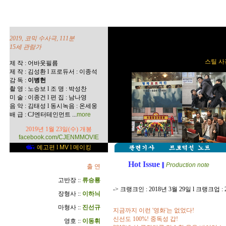
2019, 코믹 수사극, 111분
15세 관람가
스틸 사진
제 작 : 어바웃필름
제 작 : 김성환 l 프로듀서 : 이종석
감 독 :
이병헌
촬 영 : 노승보 l 조 명 : 박성찬
미 술 : 이종건 l 편 집 : 남나영
음 악 : 김태성 l 동시녹음 : 온세웅
...
배 급 : CJ엔터테인먼트
more
2019년 1월 23일(수) 개봉
facebook.com/CJENMMOVIE
예고편
l
MV
l
메이킹
Hot Issue
∥
Production note
출 연
고반장 ::
류승룡
-> 크랭크인 : 2018년 3월 29일 l 크랭크업 : 
장형사 ::
이하늬
마형사 ::
진선규
지금까지 이런 '영화'는 없었다!
신선도 100%! 중독성 갑!
영호 ::
이동휘