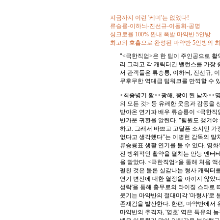
지금까지 이런 '케미'는 없었다!
류승룡-이하늬-진선규-이동휘-공명
싱크로율 100% 짠내 폭발 마약반 5인방
최고의 호흡으로 완성된 마약반 5인방의 최
"<극한직업>은 한 팀이 주인공으로 
리 그리고 각 캐릭터간 밸런스를 가장 
서 관객들은 류승룡, 이하늬, 진선규, 이
무후무한 역대급 팀워크를 만끽할 수 있
<최종병기 활><광해, 왕이 된 남자><
의 모든 것> 등 유쾌한 웃음과 감동을
받아온 연기파 배우 류승룡이 <극한직업
반가운 귀환을 알린다. "팀원도 챙겨야
하고. 그래서 바쁘고 고달픈 소시민 가
없다고 생각했다"는 이병헌 감독의 말처
류승룡표 생활 연기를 볼 수 있다. 영
전 방위적인 활약을 펼치는 만능 엔터테
을 맡았다. <극한직업>을 통해 처음 
펼친 것은 물론 실감나는 형사 캐릭터를
연기 변신에 대한 열정을 아끼지 않았다
성락'을 통해 충무로의 라이징 스타로 
웃기는 마약반의 절대미각 '마형사'로 
존재감을 발산한다. 한편, 마약반에서
마약반의 추격자, '영호' 역은 특유의