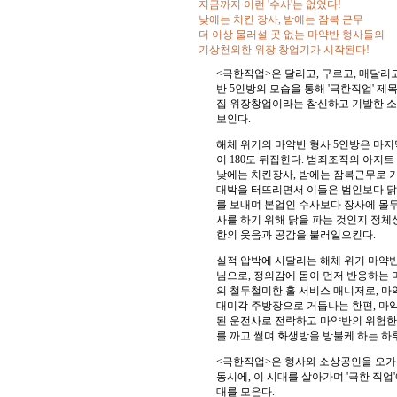
지금까지 이런 '수사'는 없었다!
낮에는 치킨 장사, 밤에는 잠복 근무
더 이상 물러설 곳 없는 마약반 형사들의
기상천외한 위장 창업기가 시작된다!
<극한직업>은 달리고, 구르고, 매달리
반 5인방의 모습을 통해 '극한직업' 
집 위장창업이라는 참신하고 기발한 소
보인다.
해체 위기의 마약반 형사 5인방은 마
이 180도 뒤집힌다. 범죄조직의 아지
낮에는 치킨장사, 밤에는 잠복근무로 
대박을 터뜨리면서 이들은 범인보다 닭을
를 보내며 본업인 수사보다 장사에 몰두
사를 하기 위해 닭을 파는 것인지 정체
한의 웃음과 공감을 불러일으킨다.
실적 압박에 시달리는 해체 위기 마약반
님으로, 정의감에 몸이 먼저 반응하는 
의 철두철미한 홀 서비스 매니저로, 마
대미각 주방장으로 거듭나는 한편, 마
된 운전사로 전락하고 마약반의 위험한 
를 까고 썰며 화생방을 방불케 하는 하
<극한직업>은 형사와 소상공인을 오가
동시에, 이 시대를 살아가며 '극한 직업
대를 모은다.