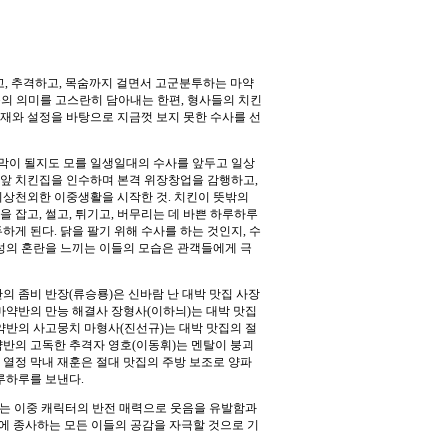
고, 추격하고, 목숨까지 걸면서 고군분투하는 마약
제목의 의미를 고스란히 담아내는 한편, 형사들의 치킨
재와 설정을 바탕으로 지금껏 보지 못한 수사를 선
지막이 될지도 모를 일생일대의 수사를 앞두고 일상
트 앞 치킨집을 인수하며 본격 위장창업을 감행하고,
기상천외한 이중생활을 시작한 것. 치킨이 뜻밖의
 잡고, 썰고, 튀기고, 버무리는 데 바쁜 하루하루
하게 된다. 닭을 팔기 위해 수사를 하는 것인지, 수
성의 혼란을 느끼는 이들의 모습은 관객들에게 극
의 좀비 반장(류승룡)은 신바람 난 대박 맛집 사장
마약반의 만능 해결사 장형사(이하늬)는 대박 맛집
약반의 사고뭉치 마형사(진선규)는 대박 맛집의 절
약반의 고독한 추격자 영호(이동휘)는 멘탈이 붕괴
열정 막내 재훈은 절대 맛집의 주방 보조로 양파
루하루를 보낸다.
는 이중 캐릭터의 반전 매력으로 웃음을 유발함과
'에 종사하는 모든 이들의 공감을 자극할 것으로 기