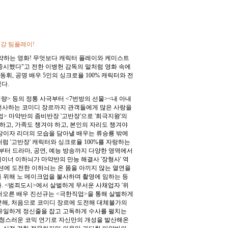
강 팀플레이!
활약하는 영화! 무엇보다 캐릭터 플레이와 케미스트
중시했다"고 전한 이병헌 감독의 말처럼 영화 속에
동휘, 공명 배우 5인의 싱크로율 100% 캐릭터와 전
다.
명량> 등의 정통 사극부터 <7번방의 선물><내 아내
 선사하는 코미디 장르까지 관객들에게 많은 사랑을
> 마약반의 좀비반장 '고반장'으로 '희극지왕'의
 하고, 가족도 챙겨야 하고, 본인의 자리도 챙겨야
장이자 리더의 모습을 담아낼 배우는 류승룡 밖에
럼 '고반장' 캐릭터와 싱크로율 100%를 자랑하는
화부터 드라마, 공연, 예능 방송까지 다양한 영역에서
이너 이하늬가 마약반의 만능 해결사 '장형사' 역
액션에 도전한 이하늬는 온 몸을 아끼지 않는 열연을
 위해 노 메이크업을 불사하며 촬영에 임하는 등
. <범죄도시>에서 살벌하게 무서운 사채업자 '위
떠오른 배우 진선규는 <극한직업>을 통해 살벌하게
분해, 처음으로 코미디 장르에 도전해 대체불가의
 유일하게 정신줄을 잡고 고독하게 수사를 펼치는
 능청스러운 코믹 연기로 자신만의 개성을 발산해온