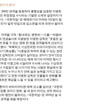
진수가 온다!
 300만 관객을 동원하며 흥행성을 입증한 이병헌
킨 위장창업 수사라는 기발한 소재와 설정까지 더
다. <극한직업>은 해체위기의 마약반 5인방이 범
킨'이 일약 맛집으로 입소문을 타게 되면서 벌어지
 각색을 거쳐 <힘내세요, 병헌씨><스물><바람바
의 연금술사로 각광받은 이병헌 감독은 "웃음은 삶
게 웃을 수 있는 영화 한 편을 관객들에게 선보이고
출했다. "독특하고 기상천외한 이야기이면서도 어딘
"(류승룡), "시종일관 하하하 웃을 수 있는 장면
병헌 감독만의 스타일이 살아있는 코미디 언어"(진선
극한직업>의 시나리오는 해체 위기의 마약반 형사 5
근무로 이중고에 시달리며 수사에 나서는 기상천외
서 거침없이 잘 나가기만 하는 사람은 현실에서 찾
시민도 누구나 자기 안에 숨은 능력을 가지고 있고
각한다"고 전한 이병헌 감독은 인물들의 변화를 통
새로운 쾌감을 느낄 수 있을 것이라고 예고했다.
애환까지 버라이어티한 매력 요소를 담아낸 <극한직
정통 코미디 영화. 쉴 새 없이 터지는 코믹 에피소
의 향연이 펼쳐지는 <극한직업>은 2019년 설 극
 관객을 찾을 예정이다.