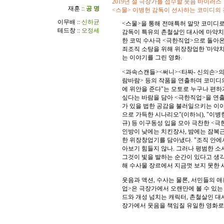
2019년 설 극장가를 접수할 웃음 바이러스
재훈 ::
공 명
<스물> 이병헌 감독이 선사하는 코미디의 
이무배 ::
신하균
<스물>을 통해 전매특허 말맛 코미디로
테드창 ::
오정세
감독이 특유의 촌철살인 대사에 마약치
한 코믹 수사극 <극한직업>으로 돌아온
죄조직 소탕을 위해 위장창업한 '마약치
는 이야기를 그린 영화.
<과속스캔들><써니><타짜- 신의손>의
람바람> 등의 작품을 연출하며 코미디
에 위안을 준다"는 모토로 누구나 편하
싶다는 바람을 담아 <극한직업>을 연
가 있을 법한 공감을 불러일으키는 이야기
으로 가득한 시나리오"(이하늬), "이
규) 등 이구동성 입을 모아 극찬한 <
인방이 낮에는 치킨장사, 밤에는 잠복
한 위장창업기를 담아냈다. "조직 안에
아보기 힘들지 않나. 그러나 평범한 소
그것이 빛을 발하는 순간이 있다고 생
해 수사물 장르에서 지금껏 보지 못한 
웃음과 액션, 수사는 물론, 서민들의 
업>은 극장가에서 오랜만에 볼 수 있는 
드와 개성 넘치는 캐릭터, 촌철살인 대사
장가에서 웃음을 책임질 유일한 영화로