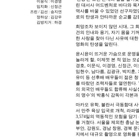
이응식 : 이경영
린 대서사 어드벤처로 바다와 육
임치화 : 신정근
역사를 바꿀 수 있었던 선구자였
즈린 / 김선 : 송지연
로의 탄생과 안타까운 순교를 감
정하상 : 김강우
김방지거 : 하경
희망조차 보이지 않던 시대, 그 
건의 인내와 용기, 자기 몸을 기
한 사랑을 찾아 다닌 사유에 대한
영화의 탄생을 알린다.
윤시윤이 뜨거운 가슴으로 운명을
놀라게 할, 이제껏 본 적 없는 
경호, 이문식, 이경영, 신정근, 이
임현수, 남다름, 김광규, 박지훈,
유미 등 선후배 배우들이 젊은 청
를 따랐던 조력자들로 열연한다. 
의 외국인 배우들도 합류해 사실성을 
의 명수'의 박흥식 감독이 각본과
마카오 유학, 불란서 극동함대 사
서 만주 육상 입국로 개척, 라파
3,574일의 역동적인 모험을 담
를 거쳤다. 서울을 제외한 충남 논산
부안, 강원도, 경남 창원, 경북 
지에서 대규모 촬영으로 영화를 