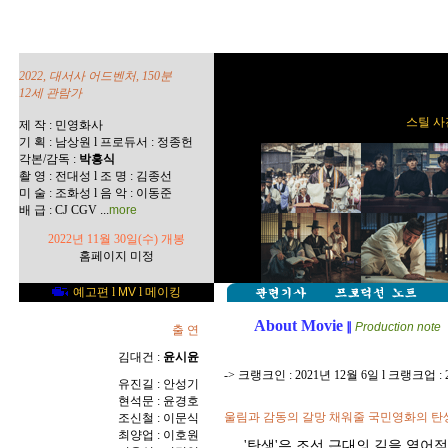
2022, 대서사 어드벤처, 150분
12세 관람가
스틸 사진
제 작 : 민영화사
기 획 : 남상원 l 프로듀서 : 정종헌
각본/감독 :
박흥식
촬 영 : 전대성 l 조 명 : 김종선
미 술 : 조화성 l 음 악 : 이동준
...
배 급 : CJ CGV
more
2022년 11월 30일(수) 개봉
홈페이지 미정
예고편
l
MV
l
메이킹
About Movie
∥
Production note
출 연
김대건 :
윤시윤
-> 크랭크인 : 2021년 12월 6일 l 크랭크업 : 
유진길 : 안성기
현석문 : 윤경호
울림과 감동의 갈망 채워줄 국민영화의 탄
조신철 : 이문식
최양업 : 이호원
'탄생'은 조선 근대의 길을 열어